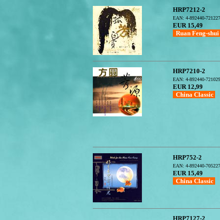
HRP7212-2
EAN: 4-892440-72122
EUR 15,49
Ruan Feng-shu
HRP7210-2
EAN: 4-892440-72102
EUR 12,99
China Classic
HRP752-2
EAN: 4-892440-70522
EUR 15,49
China Classic
HRP7127-2