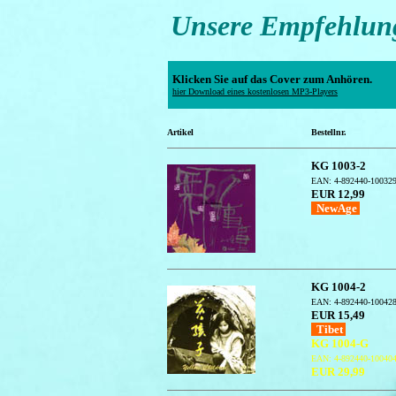
Unsere Empfehlung
Klicken Sie auf das Cover zum Anhören.
hier Download eines kostenlosen MP3-Players
Artikel
Bestellnr.
KG 1003-2
EAN: 4-892440-10032
EUR 12,99
NewAge
KG 1004-2
EAN: 4-892440-10042
EUR 15,49
Tibet
KG 1004-G
EAN: 4-892440-10040
EUR 29,99