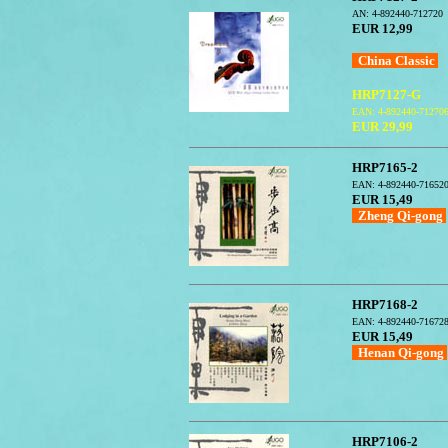
AN: 4-892440-712720
EUR 12,99
China Classic
HRP7127-G
EAN: 4-892440-71270
EUR 29,99
HRP7165-2
EAN: 4-892440-71652
EUR 15,49
Zheng Qi-gong
HRP7168-2
EAN: 4-892440-71672
EUR 15,49
Henan Qi-gong
HRP7106-2