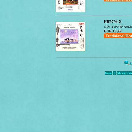
HRP791-2
EAN: 4-892440-70912
EUR 15,49
Traditional He
z
home
|
Musik-Kata