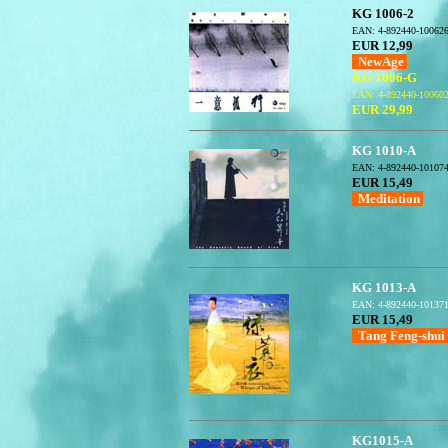
KG 1006-2
EAN: 4-892440-10062
EUR 12,99
NewAge
KG 1006-G
EAN: 4-892440-10060
EUR 29,99
KG 1010-A
EAN: 4-892440-10107
EUR 15,49
Meditation
KG 1013-A
EAN: 4-892440-10137
EUR 15,49
Tang Feng-shui
KG1015-A