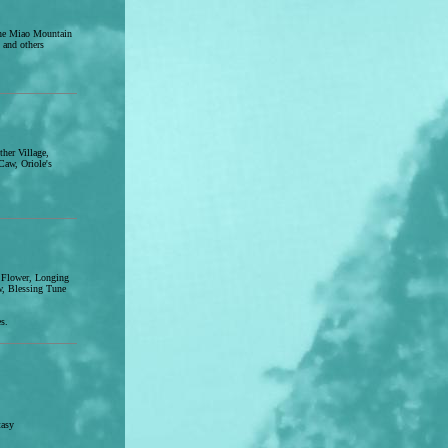
The Miao Mountain
and others
her Village,
aw, Oriole's
 Flower, Longing
w, Blessing Tune
s.
tasy