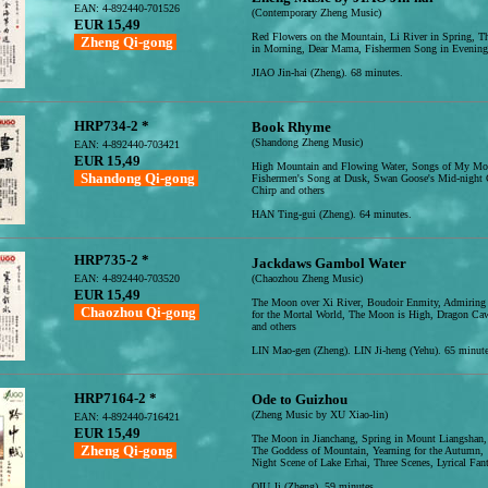
EAN: 4-892440-701526
(Contemporary Zheng Music)
EUR 15,49
Red Flowers on the Mountain, Li River in Spring, 
Zheng Qi-gong
in Morning, Dear Mama, Fishermen Song in Evening 
JIAO Jin-hai (Zheng). 68 minutes.
HRP734-2 *
Book Rhyme
(Shandong Zheng Music)
EAN: 4-892440-703421
EUR 15,49
High Mountain and Flowing Water, Songs of My Mot
Shandong Qi-gong
Fishermen's Song at Dusk, Swan Goose's Mid-night C
Chirp and others
HAN Ting-gui (Zheng). 64 minutes.
HRP735-2 *
Jackdaws Gambol Water
EAN: 4-892440-703520
(Chaozhou Zheng Music)
EUR 15,49
The Moon over Xi River, Boudoir Enmity, Admiring
Chaozhou Qi-gong
for the Mortal World, The Moon is High, Dragon Ca
and others
LIN Mao-gen (Zheng). LIN Ji-heng (Yehu). 65 minute
HRP7164-2 *
Ode to Guizhou
(Zheng Music by XU Xiao-lin)
EAN: 4-892440-716421
EUR 15,49
The Moon in Jianchang, Spring in Mount Liangshan,
Zheng Qi-gong
The Goddess of Mountain, Yearning for the Autumn,
Night Scene of Lake Erhai, Three Scenes, Lyrical Fan
QIU Ji (Zheng). 59 minutes.