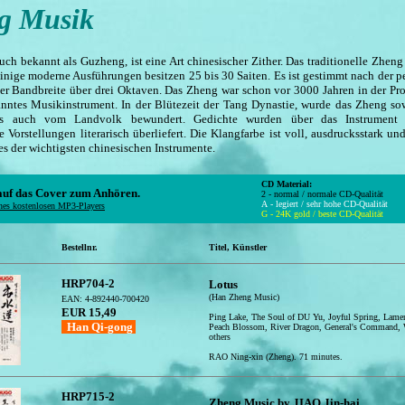
g Musik
auch bekannt als Guzheng, ist eine Art chinesischer Zither. Das traditionelle Zheng
einige moderne Ausführungen besitzen 25 bis 30 Saiten. Es ist gestimmt nach der 
ner Bandbreite über drei Oktaven. Das Zheng war schon vor 3000 Jahren in der Pr
anntes Musikinstrument. In der Blütezeit der Tang Dynastie, wurde das Zheng s
ls auch vom Landvolk bewundert. Gedichte wurden über das Instrument 
 Vorstellungen literarisch überliefert. Die Klangfarbe ist voll, ausdrucksstark un
es der wichtigsten chinesischen Instrumente.
CD Material:
 auf das Cover zum Anhören.
2 - normal / normale CD-Qualität
A - legiert / sehr hohe CD-Qualität
nes kostenlosen MP3-Players
G - 24K gold / beste CD-Qualität
Bestellnr.
Titel, Künstler
HRP704-2
Lotus
(Han Zheng Music)
EAN: 4-892440-700420
EUR 15,49
Ping Lake, The Soul of DU Yu, Joyful Spring, Lamen
Han Qi-gong
Peach Blossom, River Dragon, General's Command, 
others
RAO Ning-xin (Zheng). 71 minutes.
HRP715-2
Zheng Music by JIAO Jin-hai