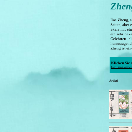
Zhen
Das
Zheng
, 
Saiten, aber 
Skala mit ei
ein sehr bek
Gelehrten a
herausragende
Zheng ist ein
Klicken Sie
hier Download ei
Artikel