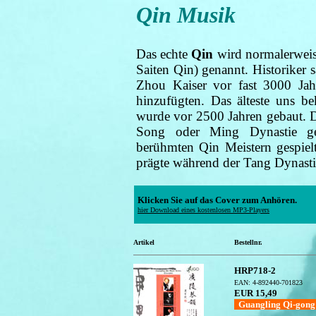
Qin Musik
Das echte
Qin
wird normalerweis
Saiten Qin) genannt. Historiker s
Zhou Kaiser vor fast 3000 Jah
hinzufügten. Das älteste uns b
wurde vor 2500 Jahren gebaut. D
Song oder Ming Dynastie g
berühmten Qin Meistern gespiel
prägte während der Tang Dynastie
Klicken Sie auf das Cover zum Anhören.
hier Download eines kostenlosen MP3-Players
Artikel
Bestellnr.
HRP718-2
EAN: 4-892440-701823
EUR 15,49
Guangling Qi-gon