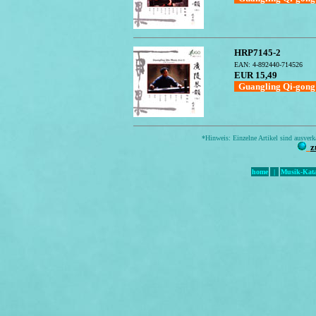
HRP7145-2
EAN: 4-892440-714526
EUR 15,49
Guangling Qi-gon
*Hinweis: Einzelne Artikel sind ausverka
z
home
|
Musik-Kata