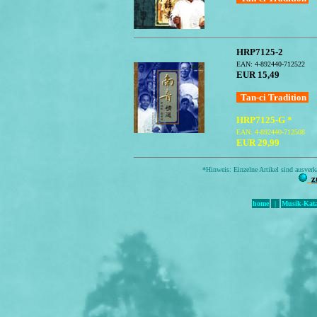
HRP7125-2
EAN: 4-892440-712522
EUR 15,49
Tan-ci Tradition
HRP7125-G *
EAN: 4-892440-712508
EUR 29,99
*Hinweis: Einzelne Artikel sind ausverka
z
home
|
Musik-Kata