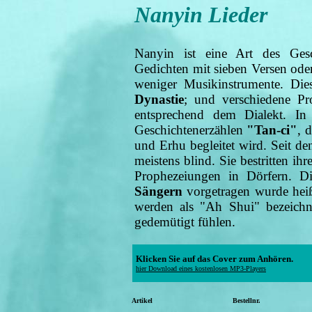
Nanyin Lieder
Nanyin ist eine Art des Ges
Gedichten mit sieben Versen ode
weniger Musikinstrumente. Die
Dynastie
; und verschiedene Pro
entsprechend dem Dialekt. I
Geschichtenerzählen
"Tan-ci"
, 
und Erhu begleitet wird. Seit d
meistens blind. Sie bestritten i
Prophezeiungen in Dörfern. 
Sängern
vorgetragen wurde heiß
werden als "Ah Shui" bezeichne
gedemütigt fühlen.
Klicken Sie auf das Cover zum Anhören.
hier Download eines kostenlosen MP3-Players
Artikel
Bestellnr.