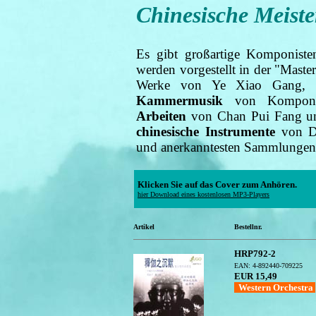
Chinesische Meist
Es gibt großartige Komponist
werden vorgestellt in der "Mast
Werke von Ye Xiao Gang,
Kammermusik
von Komponi
Arbeiten
von Chan Pui Fang 
chinesische Instrumente
von Do
und anerkanntesten Sammlungen m
Klicken Sie auf das Cover zum Anhören.
hier Download eines kostenlosen MP3-Players
Artikel
Bestellnr.
HRP792-2
EAN: 4-892440-709225
EUR 15,49
Western Orchestra